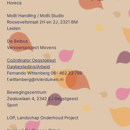
Horeca
MoBi Handling / MoBi Studio
Rooseveltstraat 2H en 2J, 2321 BM
Leiden
De Belbus
Vervoersproject Movens
Coördinator Oegstgeest
Dagbesteding/Arbeid
Fernando Wittenberg 06- 462 23 799
f.wittenberg@rivierduinen.nl
Bewegingscentrum
Zwaluwlaan 4, 2342 EJ Oegstgeest
Sport
LOP, Landschap Onderhoud Project