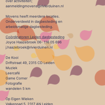
over activiteiten;
aanmeldingmovens@rivierduinen.nl
Movens heeft meerdere locaties.
Onderverdeeld in dagbesteding en
arbeidsmatige dagbesteding.
Coördinatoren Leiden dagbesteding
Joyce Haazebroek 06- 116 05 696
j.haazebroek@rivierduinen.nl
De Kooi
Driftstraat 49, 2315 CD Leiden
Muziek
Leercafé
Game Corner
Fotografie
wandelen 5 km
Op Eigen Wieken
Valkenpad 5, 2317 AN Leiden