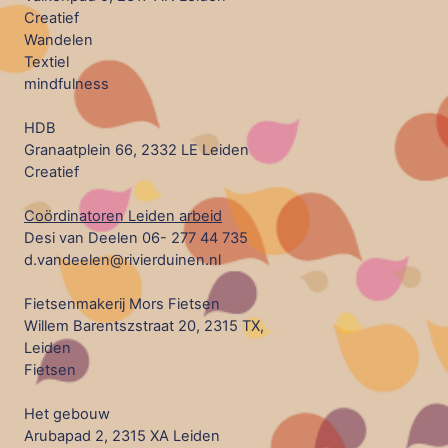
Creatief
Wandelen
Textiel
mindfulness
HDB
Granaatplein 66, 2332 LE Leiden
Creatief
Coördinatoren Leiden arbeid
Desi van Deelen 06- 277 44 735
d.vandeelen@rivierduinen.nl
Fietsenmakerij Mors Fietsen
Willem Barentszstraat 20, 2315 TX,
Leiden
Fietsen
Het gebouw
Arubapad 2, 2315 XA Leiden