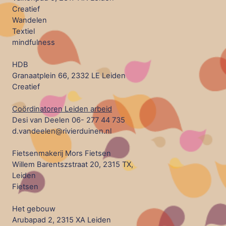
Creatief
Wandelen
Textiel
mindfulness
HDB
Granaatplein 66, 2332 LE Leiden
Creatief
Coördinatoren Leiden arbeid
Desi van Deelen 06- 277 44 735
d.vandeelen@rivierduinen.nl
Fietsenmakerij Mors Fietsen
Willem Barentszstraat 20, 2315 TX,
Leiden
Fietsen
Het gebouw
Arubapad 2, 2315 XA Leiden