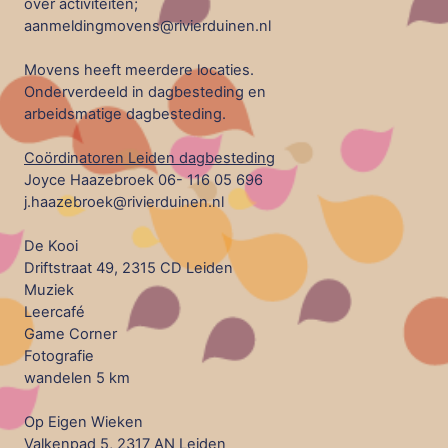
over activiteiten;
aanmeldingmovens@rivierduinen.nl
Movens heeft meerdere locaties.
Onderverdeeld in dagbesteding en
arbeidsmatige dagbesteding.
Coördinatoren Leiden dagbesteding
Joyce Haazebroek 06- 116 05 696
j.haazebroek@rivierduinen.nl
De Kooi
Driftstraat 49, 2315 CD Leiden
Muziek
Leercafé
Game Corner
Fotografie
wandelen 5 km
Op Eigen Wieken
Valkenpad 5, 2317 AN Leiden