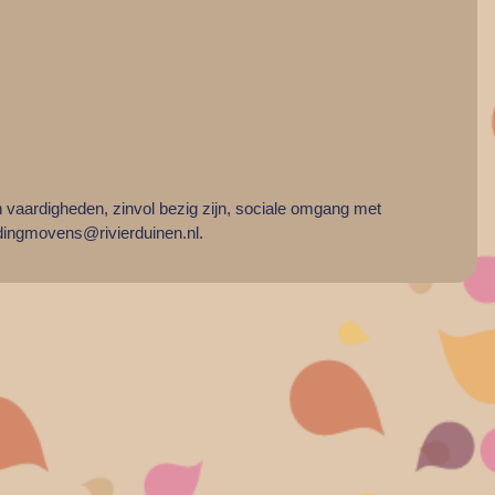
n vaardigheden, zinvol bezig zijn, sociale omgang met
ingmovens@rivierduinen.nl
.