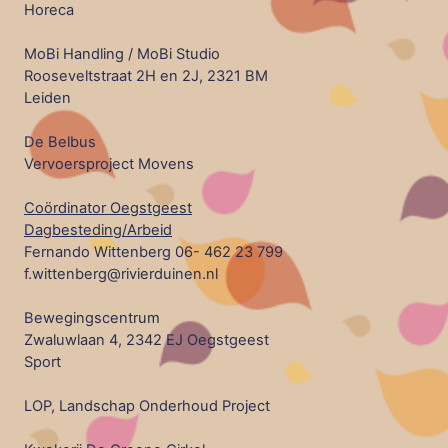
Horeca
MoBi Handling / MoBi Studio
Rooseveltstraat 2H en 2J, 2321 BM
Leiden
De Belbus
Vervoersproject Movens
Coördinator Oegstgeest
Dagbesteding/Arbeid
Fernando Wittenberg 06- 462 23 799
f.wittenberg@rivierduinen.nl
Bewegingscentrum
Zwaluwlaan 4, 2342 EJ Oegstgeest
Sport
LOP, Landschap Onderhoud Project